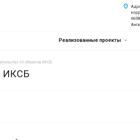
Адр
корр
6658
Анга
Реализованные проекты
оительство 33 объектов ИКСБ
в ИКСБ