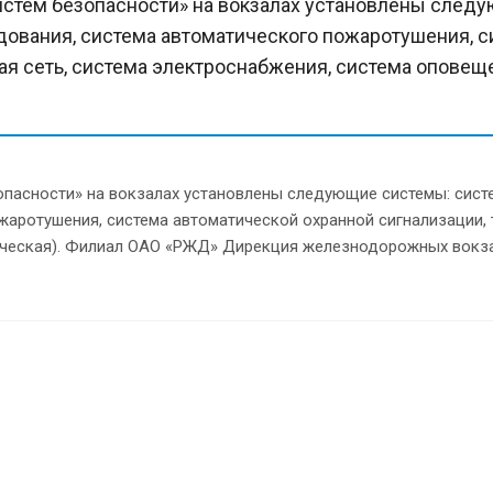
стем безопасности» на вокзалах установлены следу
ования, система автоматического пожаротушения, с
ная сеть, система электроснабжения, система опове
пасности» на вокзалах установлены следующие системы: систе
аротушения, система автоматической охранной сигнализации, т
ическая). Филиал ОАО «РЖД» Дирекция железнодорожных вокз